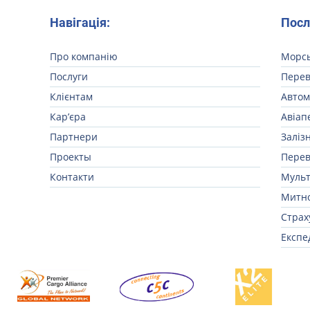
Навігація:
Посл
Про компанію
Морсь
Послуги
Перев
Клієнтам
Автом
Кар’єра
Авіап
Партнери
Заліз
Проекты
Перев
Контакти
Мульт
Митно
Страх
Експе