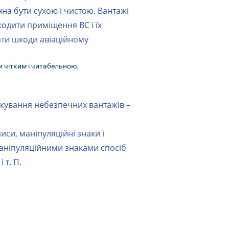
а бути сухою і чистою. Вантажі
кодити приміщення ВС і їх
ати шкоди авіаційному
 чітким і читабельною.
ркування небезпечних вантажів –
си, маніпуляційні знаки і
маніпуляційними знаками спосіб
 т. П.