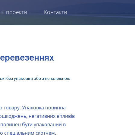
ші проекти
Контакти
перевезеннях
ажі без упаковки або з неналежною
ого товару. Упаковка повинна
пошкоджень, негативних впливів
повинен бути упакований в
бо спеціальним скотчем.