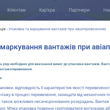
Клієнтам
Кар’єра
Партнери
На
ція
›
Упаковка та маркування вантажів при авіаперевезеннях
 маркування вантажів при авіа
ь ряд необхідних для виконання вимог до упаковки вантажів. Вант
вантажоперевезення.
в:
аковки, відповідність її характеристик якості перевезен
тажу в процесі перевезення, захищати від механічних 
 також можливих несанкціонованих розкрадань. Вантаж 
ару). М’яка упаковка повинна скріплюватися мотузками а