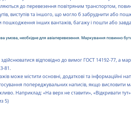
вляються до перевезення повітряним транспортом, повинн
утів, виступів та іншого, що могло б забруднити або пош
и пошкодження інших вантажів, багажу і пошти або завд
а умова, необхідне для авіаперевезення. Маркування повинно бути
здійснюватися відповідно до вимог ГОСТ 14192-77, а ма
3-81.
ів може містити основні, додаткові та інформаційні напи
застосування попереджувальних написів, якщо висловити 
во. Наприклад: «На верх не ставити», «Відкривати тут» і
з 5)