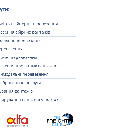
уги:
кі контейнерні перевезення
езення збірних вантажів
обільні перевезення
еревезення
ничні перевезення
езення проектних вантажів
имодальні перевезення
-брокерські послуги
ування вантажів
дирування вантажів у портах