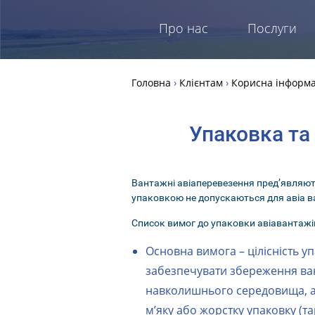
Про нас
Послуги
Головна
›
Клієнтам
›
Корисна інформа
Упаковка та
Вантажні авіаперевезення пред’являют
упаковкою не допускаються для авіа 
Список вимог до упаковки авіавантажі
Основна вимога – цілісність уп
забезпечувати збереження ван
навколишнього середовища, а
м’яку або жорстку упаковку (т