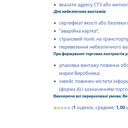
вказати адресу СТЗ або митног
Для небезпечних вантажів:
сертифікат якості або безпеки 
“аварійна картка”;
страховий поліс на транспорт
перевезення небезпечного ва
При формуванні торгових контрактів 
упаковка вантажу повинна обо
марки Виробника;
інвойс повинен містити інфор
(форма А) і зазначенням торг
Виконуючи всі перераховані умови, Ви
(
1
оценок, среднее:
1,00
и