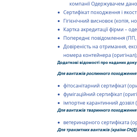
компанії Одержувачем дано
Сертифікат походження і якості
Гігієнічний висновок (копія, н
Картка акредитації фірми – од
Попереднє повідомлення (ПП, П
Довіреність на отримання, ек
номера контейнера (оригінал)
Додаткові відомості про наданих доку
Для вантажів рослинного походження
фітосанітарний сертифікат (ори
фумігаційний сертифікат (оригі
імпортне карантинний дозвіл (
Для вантажів тваринного походження
ветеринарного сертифіката (ор
Для транзитних вантажів (країни СНД)