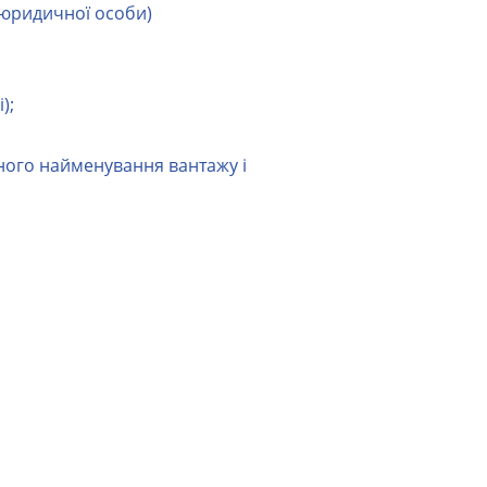
 юридичної особи)
);
чного найменування вантажу і