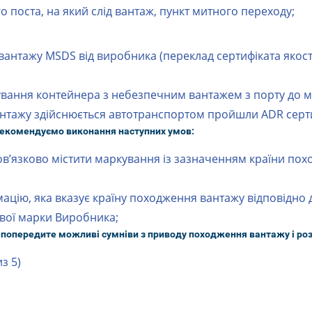
о поста, на який слід вантаж, пункт митного переходу;
вантажу MSDS від виробника (переклад сертифіката якості
ування контейнера з небезпечним вантажем з порту до м
нтажу здійснюється автотранспортом пройшли ADR серт
рекомендуємо виконання наступних умов:
в’язково містити маркування із зазначенням країни пох
мацію, яка вказує країну походження вантажу відповідно
ової марки Виробника;
 попередите можливі сумніви з приводу походження вантажу і ро
з 5)