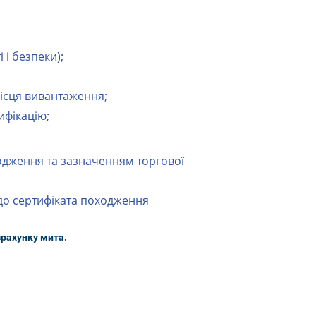
 і безпеки);
ісця вивантаження;
ифікацію;
одження та зазначенням торгової
 до сертифіката походження
зрахунку мита.