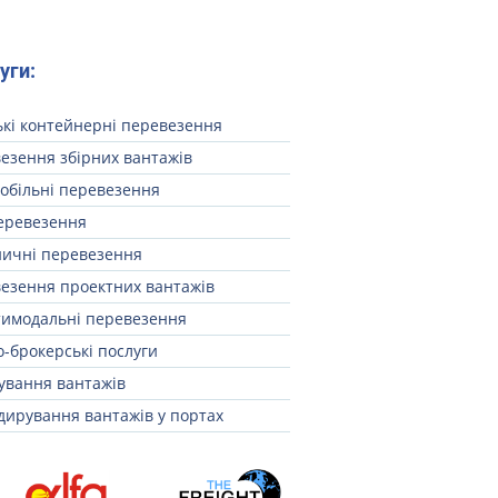
уги:
кі контейнерні перевезення
езення збірних вантажів
обільні перевезення
еревезення
ничні перевезення
езення проектних вантажів
имодальні перевезення
-брокерські послуги
ування вантажів
дирування вантажів у портах