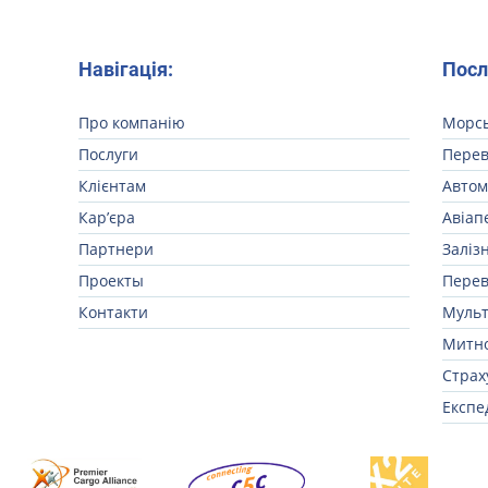
Навігація:
Посл
Про компанію
Морсь
Послуги
Перев
Клієнтам
Автом
Кар’єра
Авіап
Партнери
Заліз
Проекты
Перев
Контакти
Мульт
Митно
Страх
Експе