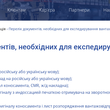
Клієнтам
Кар’єра
Партнери
На
ція
›
Перелік документів, необхідних для експедирування ванта
нтів, необхідних для експедир
російську або українську мову);
ад на російську або українську мову);
л коносамента, CMR, ж/д накладна);
игіналу з индоссацией печаткою отримувача на зворотно
ригіналу коносамента і лист розпорядження вантажовід