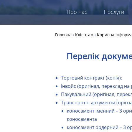
Про нас
Послуги
Головна
›
Клієнтам
›
Корисна інформа
Перелік докуме
Торговий контракт (копія);
Інвойс (оригінал, переклад на 
Пакувальний (оригінал, перекл
Транспортні документи (орігна
коносамент іменний – 3 ор
коносамента
коносамент ордерний – 3 о