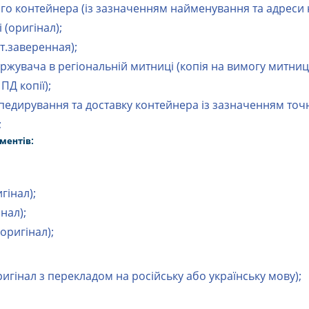
го контейнера (із зазначенням найменування та адреси
 (оригінал);
от.заверенная);
ержувача в регіональній митниці (копія на вимогу митниці
Д копії);
спедирування та доставку контейнера із зазначенням то
;
ментів:
гінал);
нал);
оригінал);
игінал з перекладом на російську або українську мову);