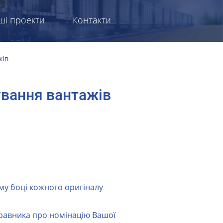
ші проекти
Контакти
жів
ування вантажів
му боці кожного оригіналу
правника про номінацію Вашої